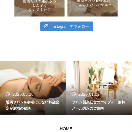
Instagram でフォロー
2025.01.02
2024.11.08
金設
サロン開業経営のバイブル！無料
迷いをなくす一番の方法
メール講座のご案内
HOME