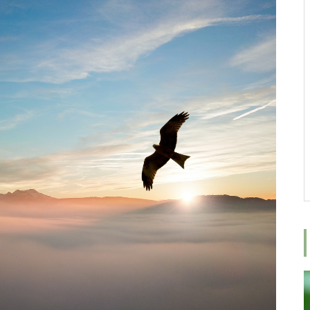
女性が増える社会へ
ロミロミスクールにご興味がある
方へ、ロミロミ施術体験＆スクー
ル相談会のご案内
みんな癒しを求めている
9周年ありがとうございます！