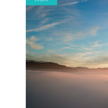
マナカード
のMEHANAをご報告します
サロン開業経営のバイブル！無料
メール講座のご案内
ロミロミサロン開業11周年を迎
えて思うこと
時間はある、好きなことをしよ
う！