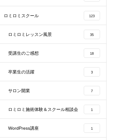
ロミロミスクール
123
ロミロミレッスン風景
35
受講生のご感想
18
卒業生の活躍
3
サロン開業
7
ロミロミ施術体験＆スクール相談会
1
WordPress講座
1