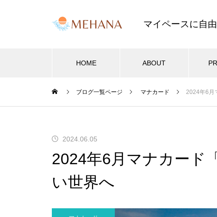
マイペースに自由
HOME
ABOUT
PR
ブログ一覧ページ
マナカード
2024年
セラピストブログ
サロン開業・集客
サロ
2024年も飛鳥山ハワイフェステ
2024.06.05
2025.03.26
2
ィバルに参加！
2024年6月マナカー
2025年
近隣サロンを参考にしない料金設
サロ
ます。
定が成功の秘訣
メー
い世界へ
ブログが新デザインに！2022年