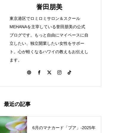
ハワイを感じた知床旅行①
誉田朋美
東京港区でロミロミサロン＆スクール
ハワイ伝統マッサージのロミロミ
MEHANAを主宰している誉田朋美の公式
とは？
ブログです。もっと自由にマイペースに自
立したい、独立開業したい女性をサポー
Spread ALOHA！アロハを広げ
ト。心が軽くなるハワイの教えもお伝えし
よう
ます。
まもなくロミロミサロンに仲間
が増えます
最近の記事
6月のマナカード「プア」‐2025年