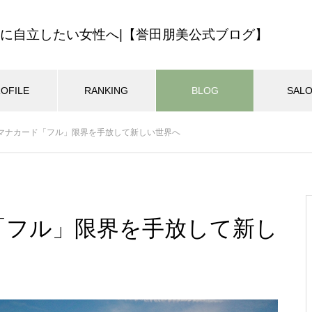
に自立したい女性へ|【誉田朋美公式ブログ】
OFILE
RANKING
BLOG
SAL
最近の記事
6月マナカード「フル」限界を手放して新しい世界へ
ハワイの教え
ロミロミサロン
ロミロミスクー
ン開業・集客
マインドセット
MEHANAサロン14年の歩みを振
025.01.02
2024.11.08
り返ってみました
ド「フル」限界を手放して新し
ン開業経営のバイブル！無料
迷いをなくす一番の方法
ル講座のご案内
自分らしくマイペースに生きる
おすすめページ