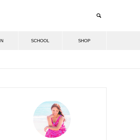
ON
SCHOOL
SHOP
ル
健康・美容情報
セラピストブログ
マナカ
第2回飛鳥山ハワイフェスティ
2024.10.27
2024
バルに出店しました！
2024年も飛鳥山ハワイフェスティ
2024
バルに参加！
しい物語