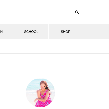
ON
SCHOOL
SHOP
ル
健康・美容情報
セラピストブログ
マナカ
第2回飛鳥山ハワイフェスティ
2024.10.27
2024
バルに出店しました！
2024年も飛鳥山ハワイフェスティ
2024
バルに参加！
しい物語