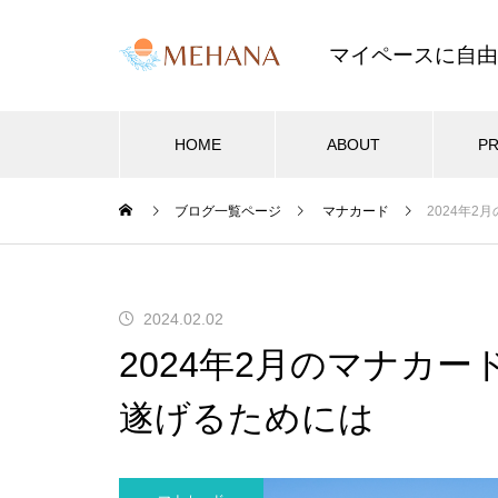
マイペースに自由
HOME
ABOUT
PR
ブログ一覧ページ
マナカード
2024年
セラピストブログ
サロン開業・集客
サロ
2024年も飛鳥山ハワイフェステ
2024.02.02
2025.03.26
2
ィバルに参加！
2024年2月のマナカ
2025年
近隣サロンを参考にしない料金設
サロ
ます。
定が成功の秘訣
メー
遂げるためには
ブログが新デザインに！2022年