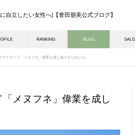
に自立したい女性へ|【誉田朋美公式ブログ】
OFILE
RANKING
BLOG
SAL
最近の記事
2月のマナカード「メヌフネ」偉業を成し遂げるためには
ハワイの教え
ロミロミサロン
ロミロミスクー
ン開業・集客
マインドセット
MEHANAサロン14年の歩みを振
025.01.02
2024.11.08
り返ってみました
ード「メヌフネ」偉業を成し
ン開業経営のバイブル！無料
迷いをなくす一番の方法
ル講座のご案内
自分らしくマイペースに生きる
おすすめページ