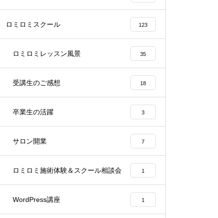
ロミロミスクール
123
ロミロミレッスン風景
35
受講生のご感想
18
卒業生の活躍
3
サロン開業
7
ロミロミ施術体験＆スクール相談会
1
WordPress講座
1