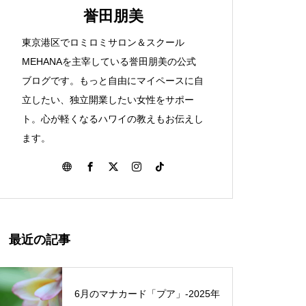
ハワイを感じた知床旅行①
誉田朋美
東京港区でロミロミサロン＆スクール
ハワイ伝統マッサージのロミロミ
MEHANAを主宰している誉田朋美の公式
とは？
ブログです。もっと自由にマイペースに自
立したい、独立開業したい女性をサポー
Spread ALOHA！アロハを広げ
ト。心が軽くなるハワイの教えもお伝えし
よう
ます。
まもなくロミロミサロンに仲間
が増えます
最近の記事
6月のマナカード「プア」‐2025年