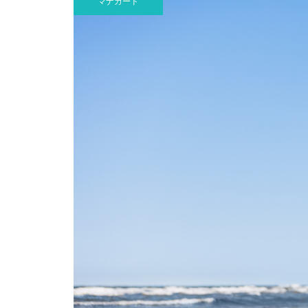
マナカード
のMEHANAをご報告します
サロン開業経営のバイブル！無料
メール講座のご案内
ロミロミサロン開業11周年を迎
えて思うこと
時間はある、好きなことをしよ
う！