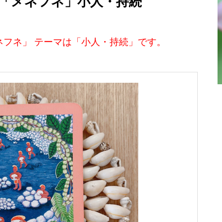
は「メネフネ」小人・持続
ネフネ」
テーマは「小人・持続」です。