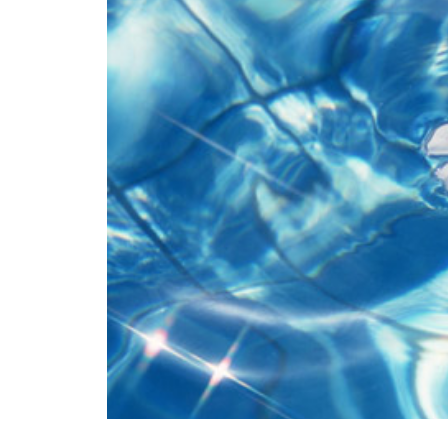
のMEHANAをご報告します
サロン開業経営のバイブル！無料
メール講座のご案内
ロミロミサロン開業11周年を迎
えて思うこと
時間はある、好きなことをしよ
う！