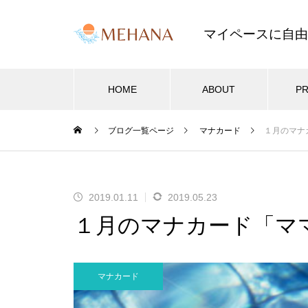
マイペースに自由
HOME
ABOUT
PR
ブログ一覧ページ
マナカード
１月のマナ
セラピストブログ
サロン開業・集客
サロ
2024年も飛鳥山ハワイフェステ
2019.01.11
2019.05.23
2025.03.26
2
ィバルに参加！
１月のマナカード「マ
2025年
近隣サロンを参考にしない料金設
サロ
ます。
定が成功の秘訣
メー
マナカード
ブログが新デザインに！2022年