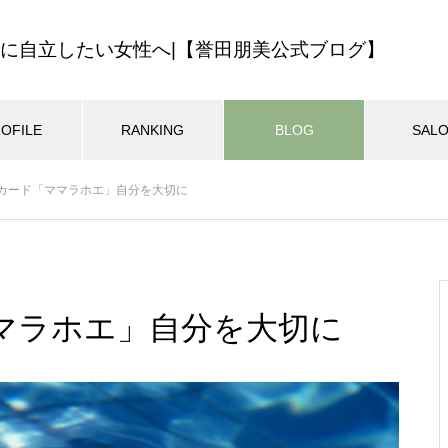
に自立したい女性へ|【誉田朋美公式ブログ】
OFILE
RANKING
BLOG
SAL
最近の記事
カード「ママラホエ」自分を大切に
ハワイの教え
ロミロミサロン
ロミロミスクー
ン開業・集客
マインドセット
MEHANAサロン14年の歩みを振
025.01.02
2024.11.08
り返ってみました
マラホエ」自分を大切に
ン開業経営のバイブル！無料
迷いをなくす一番の方法
ル講座のご案内
自分らしくマイペースに生きる
おすすめページ