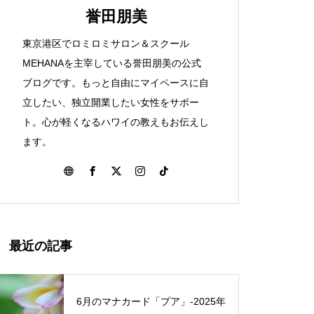
ハワイを感じた知床旅行①
誉田朋美
東京港区でロミロミサロン＆スクール
ハワイ伝統マッサージのロミロミ
MEHANAを主宰している誉田朋美の公式
とは？
ブログです。もっと自由にマイペースに自
立したい、独立開業したい女性をサポー
Spread ALOHA！アロハを広げ
ト。心が軽くなるハワイの教えもお伝えし
よう
ます。
まもなくロミロミサロンに仲間
が増えます
最近の記事
6月のマナカード「プア」‐2025年