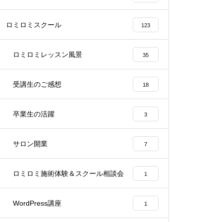
ロミロミスクール
123
ロミロミレッスン風景
35
受講生のご感想
18
卒業生の活躍
3
サロン開業
7
ロミロミ施術体験＆スクール相談会
1
WordPress講座
1