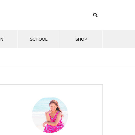
ON
SCHOOL
SHOP
ル
健康・美容情報
セラピストブログ
マナカ
第2回飛鳥山ハワイフェスティ
2024.10.27
2024
バルに出店しました！
2024年も飛鳥山ハワイフェスティ
2024
バルに参加！
しい物語