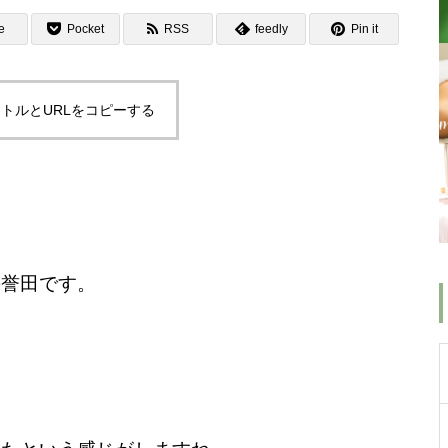
e
Pocket
RSS
feedly
Pin it
トルとURLをコピーする
の誉田です。