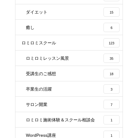
ダイエット
15
癒し
6
ロミロミスクール
123
ロミロミレッスン風景
35
受講生のご感想
18
卒業生の活躍
3
サロン開業
7
ロミロミ施術体験＆スクール相談会
1
ロミロミサロン
ロミロミスクール
Instagram
WordPress講座
1