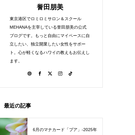
ハワイを感じた知床旅行①
誉田朋美
東京港区でロミロミサロン＆スクール
ハワイ伝統マッサージのロミロミ
MEHANAを主宰している誉田朋美の公式
とは？
ブログです。もっと自由にマイペースに自
立したい、独立開業したい女性をサポー
Spread ALOHA！アロハを広げ
ト。心が軽くなるハワイの教えもお伝えし
よう
ます。
まもなくロミロミサロンに仲間
が増えます
最近の記事
6月のマナカード「プア」‐2025年