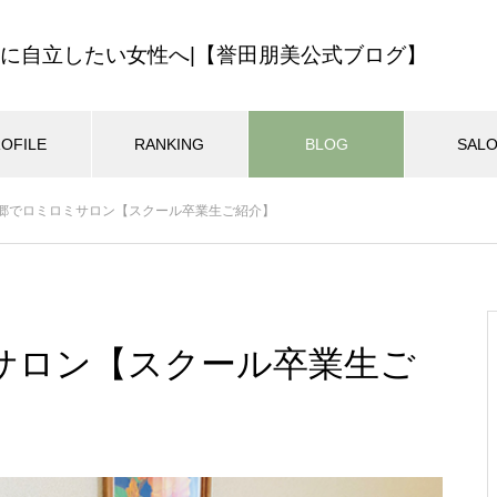
に自立したい女性へ|【誉田朋美公式ブログ】
OFILE
RANKING
BLOG
SAL
最近の記事
郷でロミロミサロン【スクール卒業生ご紹介】
ハワイの教え
ロミロミサロン
ロミロミスクー
マインドセット
セラピストブログ
MEHANAサロン14年の歩みを振
2024.11.08
2024.10.27
り返ってみました
サロン【スクール卒業生ご
迷いをなくす一番の方法
2024年も飛鳥山
バルに参加！
自分らしくマイペースに生きる
おすすめページ