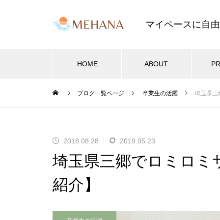
マイペースに自由
HOME
ABOUT
PR
ブログ一覧ページ
卒業生の活躍
埼玉県三
セラピストブログ
客
サロン開業・集客
2024年も飛鳥山ハワイフェステ
2018.08.28
2019.05.23
6
2025.01.02
ィバルに参加！
埼玉県三郷でロミロミ
参考にしない料金設
サロン開業経営のバイブル！無料
訣
メール講座のご案内
紹介】
ブログが新デザインに！2022年