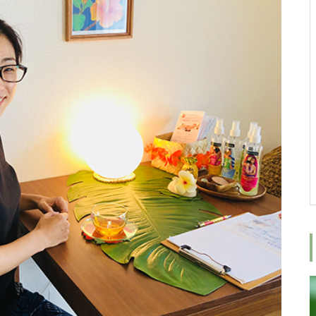
女性が増える社会へ
ロミロミスクールにご興味がある
方へ、ロミロミ施術体験＆スクー
ル相談会のご案内
みんな癒しを求めている
9周年ありがとうございます！