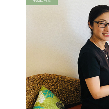
卒業生の活躍
のMEHANAをご報告します
サロン開業経営のバイブル！無料
メール講座のご案内
ロミロミサロン開業11周年を迎
えて思うこと
時間はある、好きなことをしよ
う！