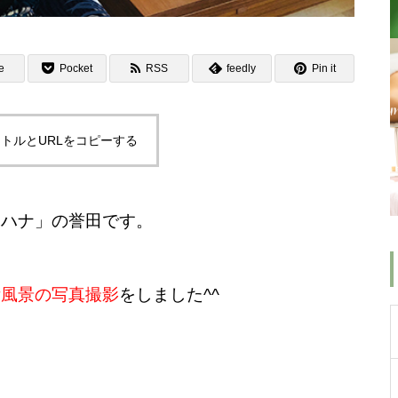
e
Pocket
RSS
feedly
Pin it
トルとURLをコピーする
メハナ」の誉田です。
術風景の写真撮影
をしました^^