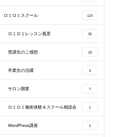
ロミロミスクール
123
ロミロミレッスン風景
35
受講生のご感想
18
卒業生の活躍
3
サロン開業
7
ロミロミ施術体験＆スクール相談会
1
WordPress講座
1