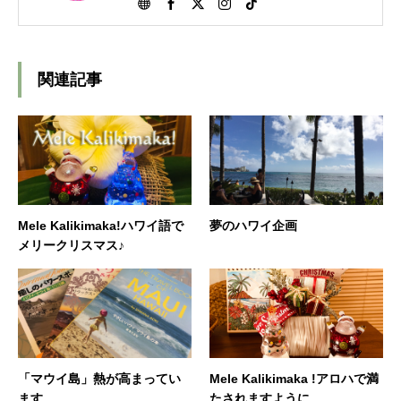
ワイの教えもお伝えします。
関連記事
Mele Kalikimaka!ハワイ語で
夢のハワイ企画
メリークリスマス♪
ロミロミサロン
ロミロミスクール
Instagram
「マウイ島」熱が高まってい
Mele Kalikimaka !アロハで満
ます
たされますように