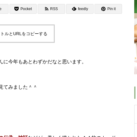
e
Pocket
RSS
feedly
Pin it
トルとURLをコピーする
んに今年もあとわずかだなと思います。
見てみました＾＾