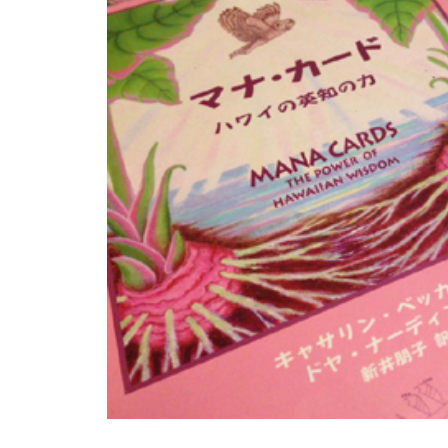
のMEHANAをご報告します
サロン開業経営のバイブル！無料
メール講座のご案内
ロミロミサロン開業11周年を迎
えて思うこと
時間はある、好きなことをしよ
う！