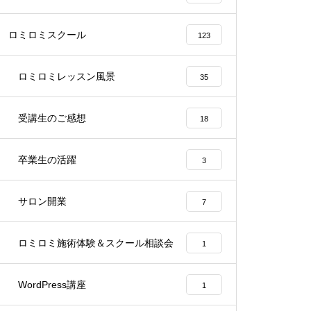
ロミロミスクール
123
ロミロミレッスン風景
35
受講生のご感想
18
卒業生の活躍
3
サロン開業
7
ロミロミ施術体験＆スクール相談会
1
WordPress講座
1