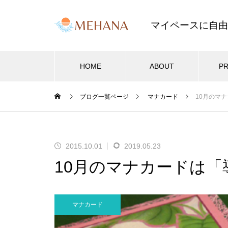
マイペースに自由
HOME
ABOUT
PR
ブログ一覧ページ
マナカード
10月のマ
セラピストブログ
サロン開業・集客
サロ
2024年も飛鳥山ハワイフェステ
2015.10.01
2019.05.23
2025.03.26
2
ィバルに参加！
10月のマナカードは「
2025年
近隣サロンを参考にしない料金設
サロ
ます。
定が成功の秘訣
メー
マナカード
ブログが新デザインに！2022年