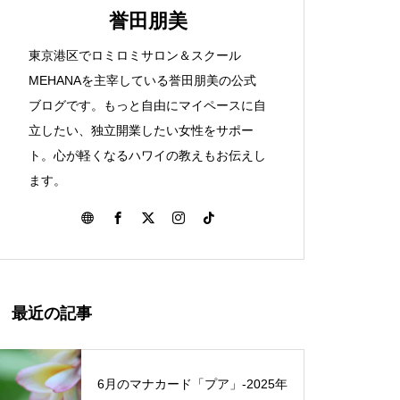
ハワイを感じた知床旅行①
誉田朋美
東京港区でロミロミサロン＆スクール
ハワイ伝統マッサージのロミロミ
MEHANAを主宰している誉田朋美の公式
とは？
ブログです。もっと自由にマイペースに自
立したい、独立開業したい女性をサポー
Spread ALOHA！アロハを広げ
ト。心が軽くなるハワイの教えもお伝えし
よう
ます。
まもなくロミロミサロンに仲間
が増えます
最近の記事
6月のマナカード「プア」‐2025年