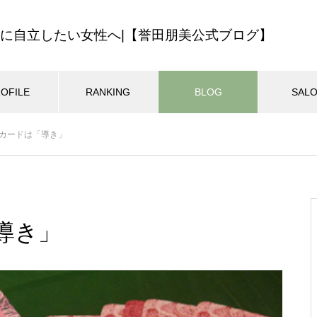
に自立したい女性へ|【誉田朋美公式ブログ】
OFILE
RANKING
BLOG
SAL
最近の記事
ナカードは「導き」
ハワイの教え
ロミロミサロン
ロミロミスクー
ン開業・集客
マインドセット
MEHANAサロン14年の歩みを振
025.01.02
2024.11.08
り返ってみました
導き」
ン開業経営のバイブル！無料
迷いをなくす一番の方法
ル講座のご案内
自分らしくマイペースに生きる
おすすめページ