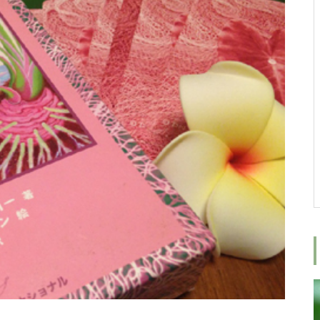
女性が増える社会へ
ロミロミスクールにご興味がある
方へ、ロミロミ施術体験＆スクー
ル相談会のご案内
みんな癒しを求めている
9周年ありがとうございます！